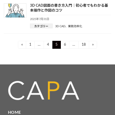
3D CAD図面の書き方入門｜初心者でもわかる基
本操作と作図のコツ
2025年7月31日
カテゴリー
3D CAD
、
業務効率化
投
Page
Page
Page
Page
Page
«
1
…
4
5
6
…
18
»
稿
ナ
ビ
ゲ
ー
シ
ョ
HOME
ン