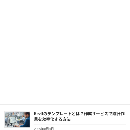
｜1つのモデルで複数パターンを効率管理！
2025年8月8日
カテゴリー
SOLIDWORKS
、
業務効率化
3DCAD導入時に必ず押さえたい保存先と標準デー
タ整理の基本
2025年8月5日
カテゴリー
3D CAD
、
業務効率化
ソリッドワークスで軸が見えない？デザインツリ
ーでの確認・対処法を徹底解説
2025年8月5日
カテゴリー
SOLIDWORKS
、
業務効率化
Revitのテンプレートとは？作成サービスで設計作
業を効率化する方法
2025年8月4日