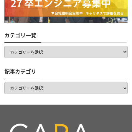
カテゴリ一覧
カ
テ
ゴ
リ
一
記事カテゴリ
覧
記
事
カ
テ
ゴ
リ