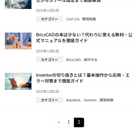
せからスケール設定まで徹底解説
2025年12月2日
カテゴリー
Civil３D
、
開発知識
BricsCADの本は少ない？代わりに使える教材・公
式マニュアルを徹底ガイド
2025年12月1日
カテゴリー
BricsCAD
、
操作方法
Inventorの切り抜きとは？基本操作から応用・エ
ラー対策まで徹底ガイド
2025年12月1日
カテゴリー
Autodesk
、
Inventor
、
開発知識
投
Page
Page
«
1
2
稿