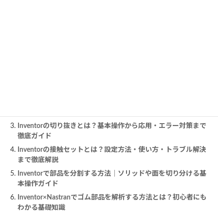
https://www.autodesk.com/autodesk-university/ja/article/Reliable-
Modelling-Techniques-Complex-Part-Design-Inventor?
utm_source=chatgpt.com
この記事を読んだ人は、こちらの記事も読んでいま
す。
Inventorの展開図を徹底解説｜板金設計に役立つ作成手順・活
用法・注意点まで
Inventorのテンプレートの作り方と設定方法を完全解説！図
面・パーツを自社仕様にカスタマイズする手順
Inventorの切り抜きとは？基本操作から応用・エラー対策まで
徹底ガイド
Inventorの接触セットとは？設定方法・使い方・トラブル解決
まで徹底解説
Inventorで部品を分割する方法｜ソリッドや面を切り分ける基
本操作ガイド
Inventor×Nastranでゴム部品を解析する方法とは？初心者にも
わかる基礎知識