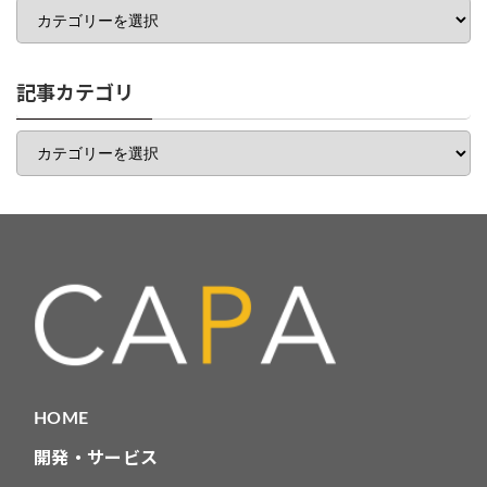
テ
ゴ
リ
一
記事カテゴリ
覧
記
事
カ
テ
ゴ
リ
HOME
開発・サービス