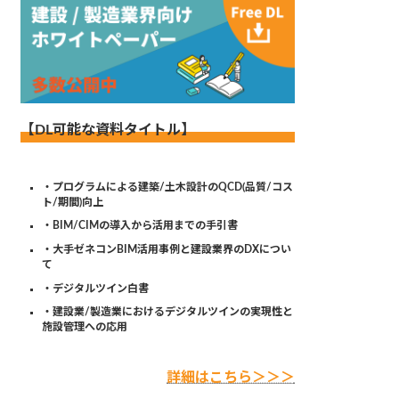
【DL可能な資料タイトル】
・プログラムによる建築/土木設計のQCD(品質/コス
ト/期間)向上
・BIM/CIMの導入から活用までの手引書
・大手ゼネコンBIM活用事例と建設業界のDXについ
て
・デジタルツイン白書
・建設業/製造業におけるデジタルツインの実現性と
施設管理への応用
詳細はこちら＞＞＞