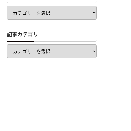
カ
テ
ゴ
リ
記事カテゴリ
一
覧
記
事
カ
テ
ゴ
リ