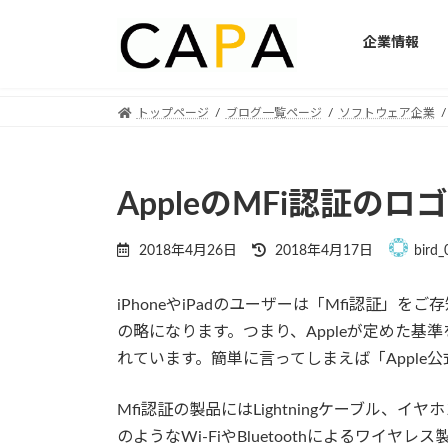
企業情報
Skip
Skip
トップページ
ブログ一覧ページ
ソフトウェア企業
to
to
the
the
content
Navigation
AppleのMFi認証の
Last
2018年4月26日
2018年4月17日
bird_
updated
:
iPhoneやiPadのユーザーは「Mfi認証」をご存知で
の略になります。つまり、Appleが定めた基準を満
れています。簡単に言ってしまえば「Apple
Mfi認証の製品にはLightningケーブル
のようなWi-FiやBluetoothによるワイ