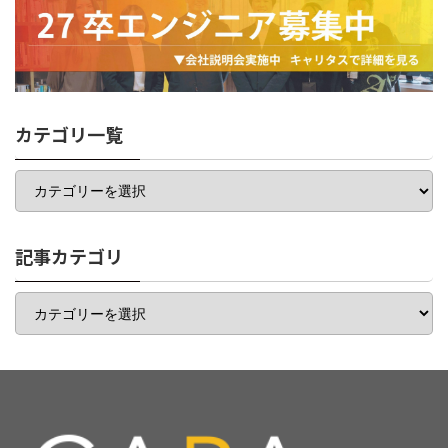
カテゴリ一覧
カ
テ
ゴ
リ
一
記事カテゴリ
覧
記
事
カ
テ
ゴ
リ