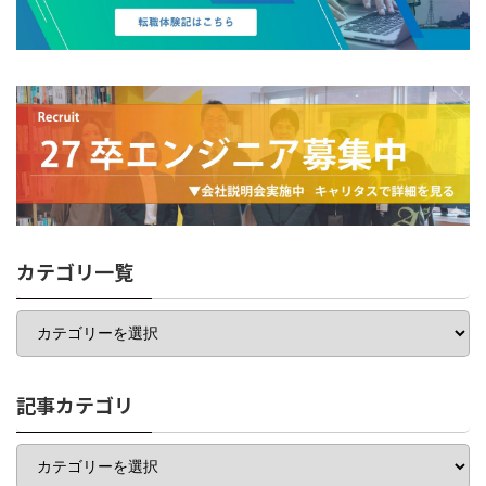
カテゴリ一覧
カ
テ
ゴ
リ
一
記事カテゴリ
覧
記
事