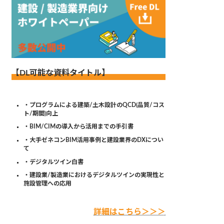
【DL可能な資料タイトル】
・プログラムによる建築/土木設計のQCD(品質/コス
ト/期間)向上
・BIM/CIMの導入から活用までの手引書
・大手ゼネコンBIM活用事例と建設業界のDXについ
て
・デジタルツイン白書
・建設業/製造業におけるデジタルツインの実現性と
施設管理への応用
詳細はこちら＞＞＞