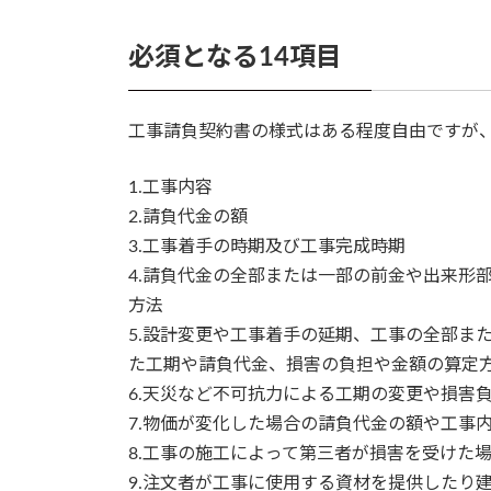
必須となる14項目
工事請負契約書の様式はある程度自由ですが、
1.工事内容
2.請負代金の額
3.工事着手の時期及び工事完成時期
4.請負代金の全部または一部の前金や出来形
方法
5.設計変更や工事着手の延期、工事の全部ま
た工期や請負代金、損害の負担や金額の算定
6.天災など不可抗力による工期の変更や損害
7.物価が変化した場合の請負代金の額や工事
8.工事の施工によって第三者が損害を受けた
9.注文者が工事に使用する資材を提供したり