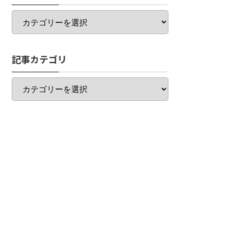
カ
テ
ゴ
リ
記事カテゴリ
一
覧
記
事
カ
テ
ゴ
リ