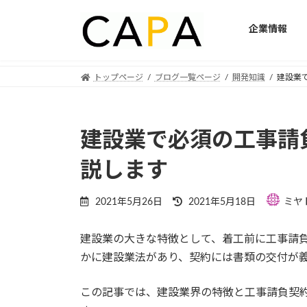
企業情報
Skip
Skip
トップページ
ブログ一覧ページ
開発知識
建設業
to
to
the
the
content
Navigation
建設業で必須の工事請
説します
Last
2021年5月26日
2021年5月18日
ミヤ
updated
:
建設業の大きな特徴として、着工前に工事請
かに建設業法があり、契約には書類の交付が
この記事では、建設業界の特徴と工事請負契