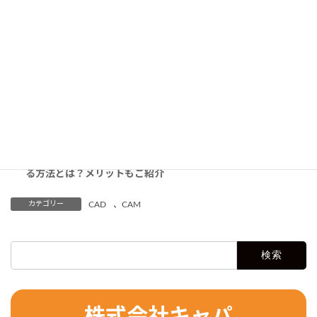
わる！現場が抱える課題とその解決法
中小企業から大手まで！SolidCAM導入で生産性を向上させる
方法
工作機械の生産性を向上する仏製CAM「GO2cam」とは？国内
導入事例あり
Civil 3Dのサーフェスを作成する手順｜Civil 3Dの概要や利用料
金も解説
3DEXPERIENCE CATIAとはどんなサービス？従来シリーズとの
違いや強みを解説
【AutoCADユーザー向け】互換CADソフトZWCADへ乗り換え
る方法とは？メリットもご紹介
カテゴリー
CAD
、
CAM
検
索: