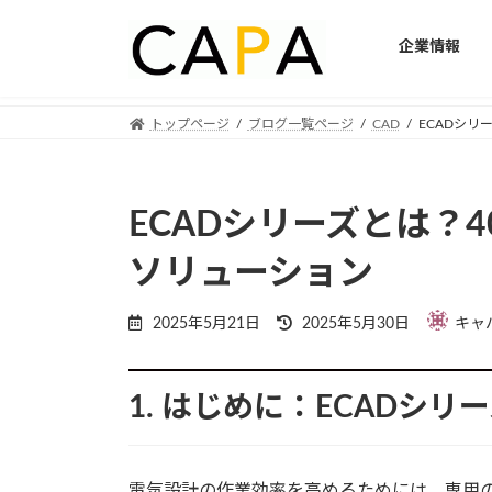
企業情報
Skip
Skip
トップページ
ブログ一覧ページ
CAD
ECADシリ
to
to
the
the
content
Navigation
ECADシリーズとは？
ソリューション
Last
2025年5月21日
2025年5月30日
キャ
updated
:
1. はじめに：ECADシ
電気設計の作業効率を高めるためには、専用