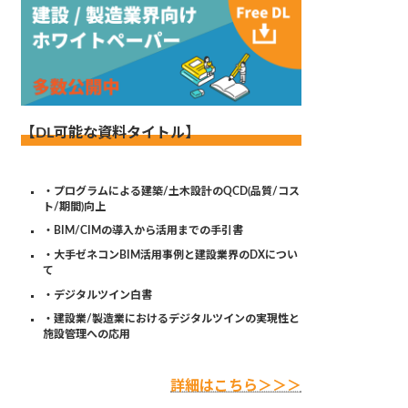
【DL可能な資料タイトル】
・プログラムによる建築/土木設計のQCD(品質/コス
ト/期間)向上
・BIM/CIMの導入から活用までの手引書
・大手ゼネコンBIM活用事例と建設業界のDXについ
て
・デジタルツイン白書
・建設業/製造業におけるデジタルツインの実現性と
施設管理への応用
詳細はこちら＞＞＞