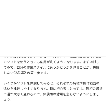
7.1. 無料体験版でスタート
ほとんどの有償CADソフトには、一定期間利用できる無料体験版
が用意されています。導入前に実際の操作感を試すことができる
ため、操作性や機能の有用性を実感的に確かめたい初心者には最
適です。
無料CADソフトのJw_cadなどを一度触ってみるのも良い方法で
す。基礎的なコマンドやショートカットキーに慣れることで、ほか
のソフトを使うときにも応用が利くようになります。まずは試し
てみて、自分の作業スタイルに合うかどうかを見ることが、失敗
しないCAD導入の第一歩です。
いくつかソフトを体験してみると、それぞれの特徴や操作画面の
違いを比較しやすくなります。特に初心者にとっては、最初の選択
で道が大きく変わるので、体験版の活用を怠らないようにしまし
ょう。