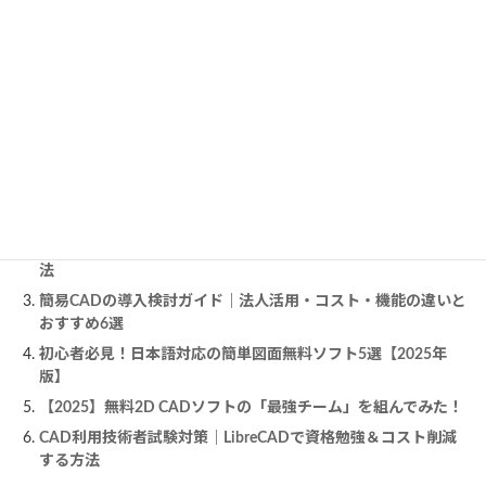
・無料トライアルお申込みフォーム | DraftSight
https://www.draftsight.com/ja/freetrial
この記事を読んだ人は、こちらの記事も読んでいま
す。
高機能でもコスパ良し！中小企業に最適な高コスパCADソフト
5選
【初心者向け】eDrawingsでコンフィギュレーションを見る方
法
簡易CADの導入検討ガイド｜法人活用・コスト・機能の違いと
おすすめ6選
初心者必見！日本語対応の簡単図面無料ソフト5選【2025年
版】
【2025】無料2D CADソフトの「最強チーム」を組んでみた！
CAD利用技術者試験対策｜LibreCADで資格勉強＆コスト削減
する方法