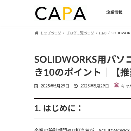
企業情報
Skip
Skip
トップページ
ブログ一覧ページ
CAD
SOLIDW
to
to
the
the
content
Navigation
SOLIDWORKS用
き10のポイント｜【
Last
2025年5月29日
2025年5月29日
キャ
updated
:
1. はじめに：
企業の設計部門やIT担当者が、SOLIDWOR