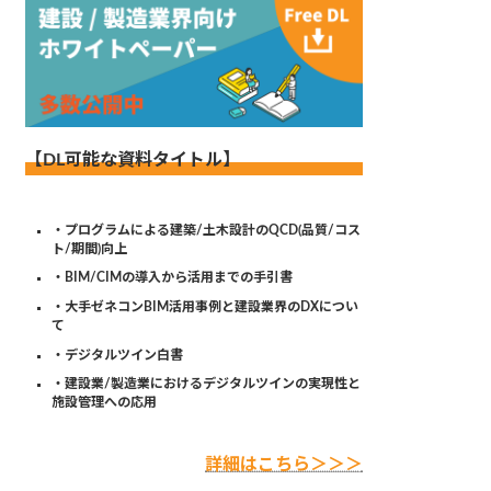
【DL可能な資料タイトル】
・プログラムによる建築/土木設計のQCD(品質/コス
ト/期間)向上
・BIM/CIMの導入から活用までの手引書
・大手ゼネコンBIM活用事例と建設業界のDXについ
て
・デジタルツイン白書
・建設業/製造業におけるデジタルツインの実現性と
施設管理への応用
詳細はこちら＞＞＞