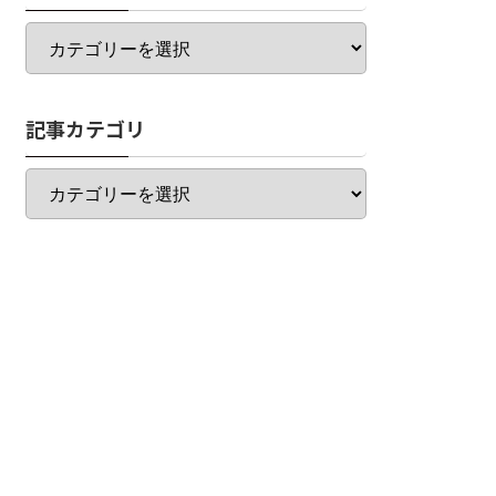
カ
テ
ゴ
リ
記事カテゴリ
一
覧
記
事
カ
テ
ゴ
リ