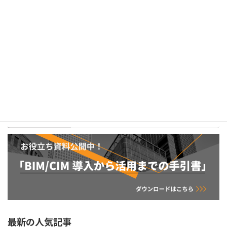
・プログラムによる建築/土木設計のQCD(品質/コスト/期間)向上
・BIM/CIMの導入から活用までの手引書
・大手ゼネコンBIM活用事例と建設業界のDXについて
・デジタルツイン白書
・建設業/製造業におけるデジタルツインの実現性と施設管理への応用
詳細はこちら＞＞＞
無料ホワイトペーパー: BIM導入の手引き書
最新の人気記事