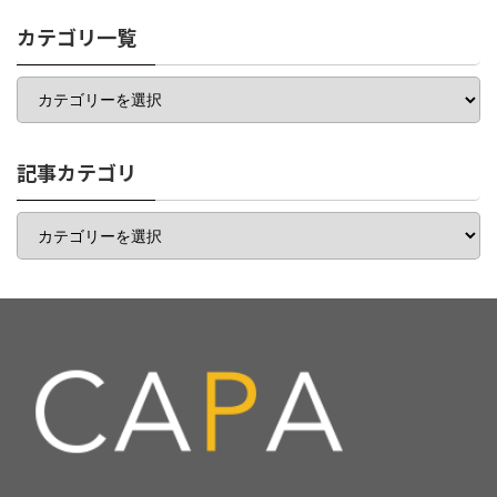
カテゴリ一覧
カ
テ
ゴ
リ
一
記事カテゴリ
覧
記
事
カ
テ
ゴ
リ