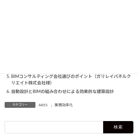
この記事を読んだ人は、こちらの記事も読んでいま
す。
Autodesk Fusionで製造業DXは加速する！導入前に知っておく
べきポイント
Revitのウォークスルー機能とは？作成方法を解説
AutoCAD 2021を今使うメリットとは？最新版にはないあの機
能が試せる！
ChatGPTのAPIを導入する方法は？仕様を解説
BIMコンサルティング会社選びのポイント（ガリレイパネルク
リエイト株式会社様）
自動設計とBIMの組み合わせによる効果的な建築設計
カテゴリー
ARES
、
業務効率化
検
索: