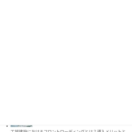
PythonでCADを自動化する方法とは？対応ソフト・活用例・主
要ライブラリを解説
3D都市モデルは土木設計にどう活用できる？PLATEAUの特徴
と活用例を解説
施工管理で注目の空間コンピューティングとは？BIM・Apple
Vision Proの活用例を解説