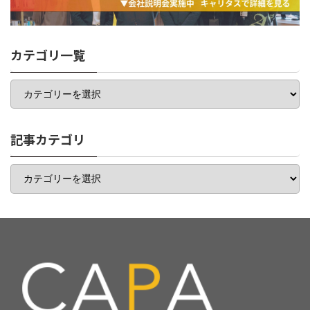
カテゴリ一覧
カ
テ
ゴ
リ
一
記事カテゴリ
覧
記
事
カ
テ
ゴ
リ