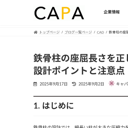
企業情報
Skip
Skip
トップページ
ブログ一覧ページ
CAD
鉄骨柱の座
to
to
the
the
content
Navigation
鉄骨柱の座屈長さを正
設計ポイントと注意点
Last
2025年9月17日
2025年9月2日
キャパ
updated
:
1. はじめに
鉄骨柱の設計では、細長い柱が大きな圧縮力