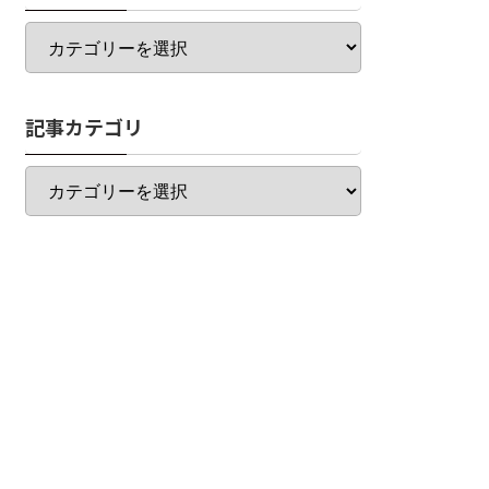
カ
テ
ゴ
リ
記事カテゴリ
一
覧
記
事
カ
テ
ゴ
リ