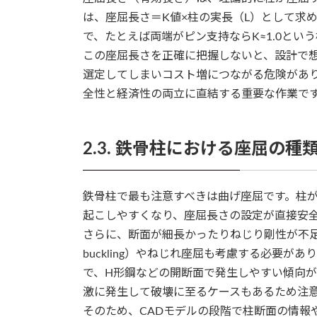
は、座屈長さ＝K値×柱の実長（L）として求
で、たとえば両端がピン支持ならK≈1.0とい
この座屈長さを正確に把握しないと、設計で
選定してしまいコスト増につながる危険があ
全性と経済性の両立に直結する重要な作業で
2.3. 鉄骨柱における座屈の種
鉄骨柱で最も注意すべきは曲げ座屈です。柱
起こしやすくなり、座屈長さの設定が直接安
さらに、断面が細長かったりねじり剛性が不足している
buckling）やねじれ座屈も考慮する必要
で、H形鋼などの開断面で発生しやすい傾向
激に発生して破壊に至るケースもあるため注
そのため、CADモデルの段階で柱断面の情報