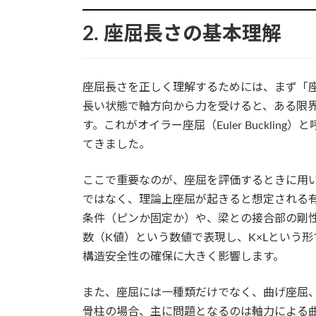
2. 座屈長さの基本理解
座屈長さを正しく理解するためには、まず「
長い状態で軸方向から力を受けると、ある限
す。これがオイラー座屈（Euler Buckli
てきました。
ここで重要なのが、座屈を評価するときに用
ではなく、理論上座屈が起きると想定される
条件（ピンか固定か）や、梁との接合部の剛
数（K値）という数値で表現し、K×Lという
構造安全性の確保に大きく影響します。
また、座屈には一種類だけでなく、曲げ座屈
骨柱の場合、主に問題となるのは軸力による