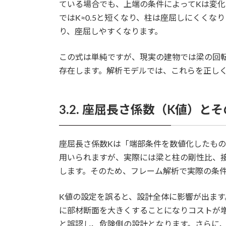
ている場合でも、上端の条件によってKは変化し
ではK≈0.5と短くなり、柱は座屈しにくくなり
り、座屈しやすくなります。
この式は単純ですが、現実の建物では梁の回
存在します。解析モデルでは、これらを正し
3.2. 座屈長さ係数（K値）と
座屈長さ係数Kは「端部条件を数値化したもの」
用いられますが、実際には梁と柱の剛性比、
します。そのため、フレーム解析で実際の条
K値の設定を誤ると、設計全体に影響が出ます
に部材断面を大きくすることになりコストが
と誤認し、危険側の設計となります。さらに