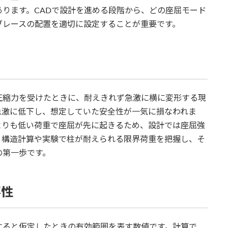
ります。CADで設計を進める段階から、どの座屈モード
ブレースの配置を適切に設定することが重要です。
圧縮力を受けたときに、耐えきれず急激に横に変形する現
急激に低下し、想定していた安全性が一気に損なわれま
よりも低い荷重で座屈が先に起きるため、設計では座屈強
。構造計算や実験で柱が耐えられる限界荷重を把握し、そ
の第一歩です。
要性
すると仮定したときの有効範囲を表す数値です。計算で