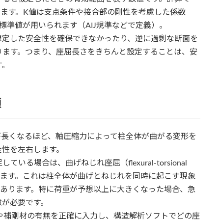
めます。K値は支点条件や接合部の剛性を考慮した係数
う標準値が用いられます（AIJ規準などで定義）。
想定した安全性を確保できなかったり、逆に過剰な断面を
ります。つまり、座屈長さをきちんと設定することは、安
す。
類
が長くなるほど、軸圧縮力によって柱全体が曲がる変形を
全性を左右します。
場合は、曲げねじれ座屈（flexural-torsional
があります。これは柱全体が曲げとねじれを同時に起こす現象
があります。特に荷重が予想以上に大きくなった場合、急
意が必要です。
や補剛材の有無を正確に入力し、構造解析ソフトでどの座