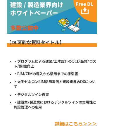
【DL可能な資料タイトル】
・プログラムによる建築/土木設計のQCD(品質/コス
ト/期間)向上
・BIM/CIMの導入から活用までの手引書
・大手ゼネコンBIM活用事例と建設業界のDXについ
て
・デジタルツイン白書
・建設業/製造業におけるデジタルツインの実現性と
施設管理への応用
詳細はこちら＞＞＞