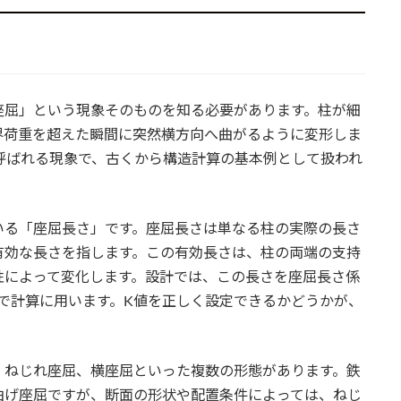
座屈」という現象そのものを知る必要があります。柱が細
界荷重を超えた瞬間に突然横方向へ曲がるように変形しま
ng）と呼ばれる現象で、古くから構造計算の基本例として扱われ
いる「座屈長さ」です。座屈長さは単なる柱の実際の長さ
有効な長さを指します。この有効長さは、柱の両端の支持
性によって変化します。設計では、この長さを座屈長さ係
形で計算に用います。K値を正しく設定できるかどうかが、
、ねじれ座屈、横座屈といった複数の形態があります。鉄
曲げ座屈ですが、断面の形状や配置条件によっては、ねじ