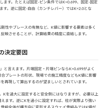
ます。たとえば固定‐ピン条件ではK≈0.699、固定‐固定
ます。逆に固定‐自由（カンチレバー）ではK=2.0とな
転剛性やブレースの有無など、K値に影響する要素は多く
く反映させることが、計算結果の精度に直結します。
その決定要因
と言えます。片端固定・片端ピンならK≈0.699がよく
接合プレートの形状、現場での施工精度などもK値に影響
件を再現して算出するのが望ましいとされています。
。Kを過大に設定すると安全側にはなりますが、必要以上
増えます。逆にKを過小に設定すれば、柱が実際より強い
、骨組全体が横方向に変形するスウェイ骨組みではK値が