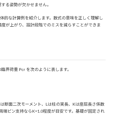
認する姿勢が欠かせません。
具体的な計算例を紹介します。数式の意味を正しく理解し
精度が上がり、設計段階でのミスを減らすことができま
用
界荷重 Pcr​ を次のように表します。
Iは断面二次モーメント、Lは柱の実長、Kは座屈長さ係数
端ピン支持ならK=1.0程度が目安です。基礎が固定され