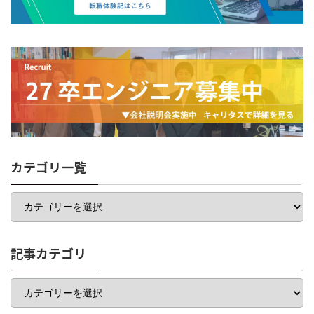
カテゴリ一覧
カ
テ
ゴ
リ
一
記事カテゴリ
覧
記
事
カ