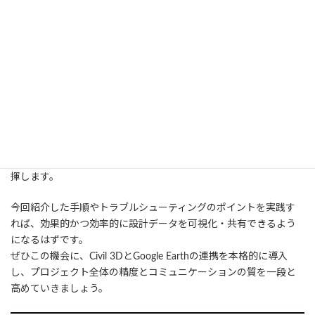
直感的に可視化しながら検討できる環境が整います。
プロジェクト関係者全員が同じ地図上で現況と設計を確認できる
ため、認識のズレを防ぎ、意思決定や合意形成をスムーズに進める
ことが可能です。結果として、プロジェクト全体の進行スピードや
品質の向上につながります。
また、Google Earth上での表示は単なる確認にとどまらず、道路配
置や標高関係のチェック、変更案の比較、プレゼン資料としての
活用など、幅広い用途に応用できます。
計画段階から施工管理、さらには完成後の維持管理やモニタリン
グまで、Civil 3DとGoogle Earthの連携は多様なフェーズで力を発
揮します。
今回紹介した手順やトラブルシューティングのポイントを実践す
れば、効果的かつ効率的に設計データを可視化・共有できるよう
になるはずです。
ぜひこの機会に、Civil 3DとGoogle Earthの連携を本格的に導入
し、プロジェクト全体の精度とコミュニケーションの質を一段と
高めていきましょう。