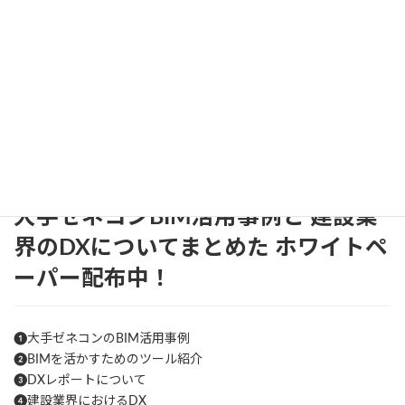
整備など、時間や手間がかかります。しかし、それらを乗り越える
ことで、省エネ効果と業務効率化の両面から、中長期的なメリッ
トを得やすくなります。
BIMは単なる図面作成ツールではなく、建物のライフサイクル全体
を支える情報管理基盤です。脱炭素やDX推進を本格的に進めるた
めにも、補助金を活用しながら、自社に合った運用体制を着実に
整えていくことが重要です。
大手ゼネコンBIM活用事例と
建設業
界のDXについてまとめた
ホワイトペ
ーパー配布中！
❶大手ゼネコンのBIM活用事例
❷BIMを活かすためのツール紹介
❸DXレポートについて
❹建設業界におけるDX