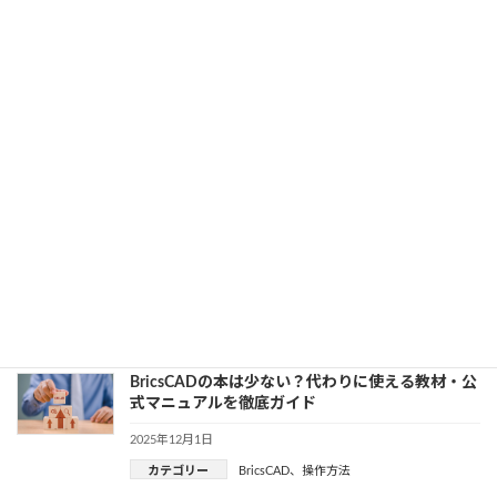
2025年12月3日
カテゴリー
BricsCAD
、
開発知識
Inventorとは？ソフトでできること・価格・使い
方をわかりやすく解説【初心者向け】
2025年12月3日
カテゴリー
Inventor
、
初心者向け
Civil 3Dでオルソ画像を貼り付ける方法｜座標合わ
せからスケール設定まで徹底解説
2025年12月2日
カテゴリー
Civil３D
、
開発知識
BricsCADの本は少ない？代わりに使える教材・公
式マニュアルを徹底ガイド
2025年12月1日
カテゴリー
BricsCAD
、
操作方法