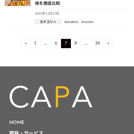
格を徹底比較
2025年11月27日
カテゴリー
Autodesk
、
Inventor
投
Page
Page
Page
Page
Page
«
1
…
6
7
8
…
34
»
稿
ナ
ビ
ゲ
ー
シ
ョ
HOME
ン
開発・サービス