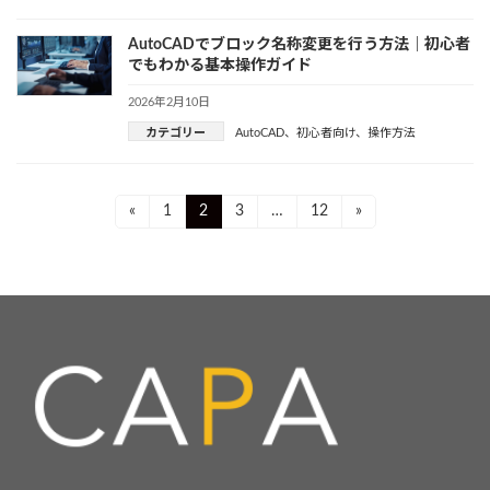
AutoCADでブロック名称変更を行う方法｜初心者
でもわかる基本操作ガイド
2026年2月10日
カテゴリー
AutoCAD
、
初心者向け
、
操作方法
投
Page
Page
Page
Page
«
1
2
3
…
12
»
稿
ナ
ビ
ゲ
ー
シ
ョ