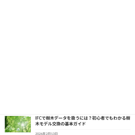
解決ガイド【初心者必見】
2026年2月16日
カテゴリー
CAD
、
初心者向け
、
開発知識
AutoCADの属性定義とは？図枠に使える実務的な
活用法を徹底解説
2026年2月16日
カテゴリー
AutoCAD
、
建設・製造業界
、
開発知識
AutoCADで文字スタイルにフォントを追加するに
は？TTF・SHXの設定ガイド
2026年2月13日
カテゴリー
AutoCAD
、
初心者向け
、
開発知識
IFCで樹木データを扱うには？初心者でもわかる樹
木モデル交換の基本ガイド
2026年2月13日