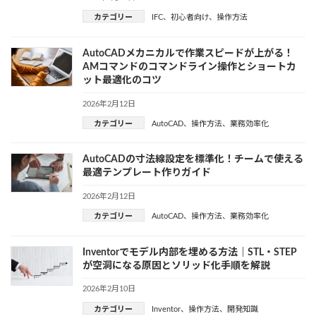
カテゴリー
IFC
、
初心者向け
、
操作方法
AutoCADメカニカルで作業スピードが上がる！
AMコマンドのコマンドライン操作とショートカ
ット最適化のコツ
2026年2月12日
カテゴリー
AutoCAD
、
操作方法
、
業務効率化
AutoCADの寸法線設定を標準化！チームで使える
最適テンプレート作りガイド
2026年2月12日
カテゴリー
AutoCAD
、
操作方法
、
業務効率化
Inventorでモデル内部を埋める方法｜STL・STEP
が空洞になる原因とソリッド化手順を解説
2026年2月10日
カテゴリー
Inventor
、
操作方法
、
開発知識