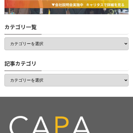
カテゴリ一覧
カ
テ
ゴ
リ
一
記事カテゴリ
覧
記
事
カ
テ
ゴ
リ