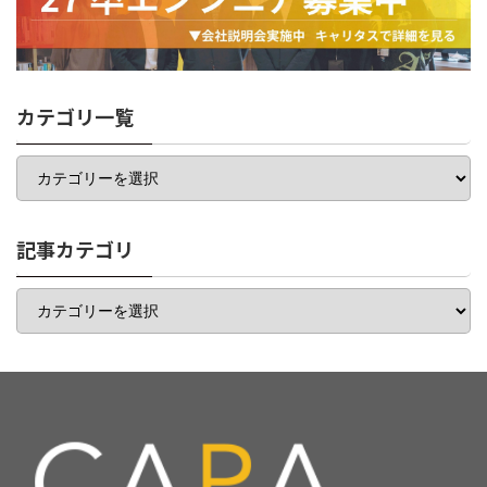
カテゴリ一覧
カ
テ
ゴ
リ
一
記事カテゴリ
覧
記
事
カ
テ
ゴ
リ