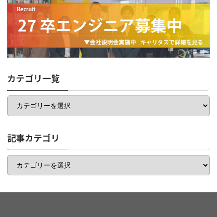
カテゴリ一覧
カ
テ
ゴ
リ
一
記事カテゴリ
覧
記
事
カ
テ
ゴ
リ