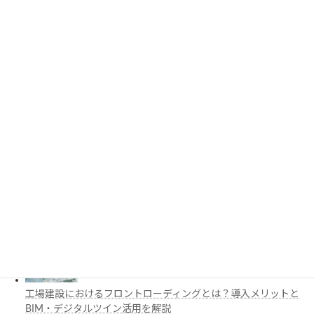
PythonでCADを自動化する方法とは？対応ソフト・活用例・主
要ライブラリを解説
3D都市モデルは土木設計にどう活用できる？PLATEAUの特徴
と活用例を解説
施工管理で注目の空間コンピューティングとは？BIM・Apple
Vision Proの活用例を解説
工場建設におけるフロントローディングとは？導入メリットと
BIM・デジタルツイン活用を解説