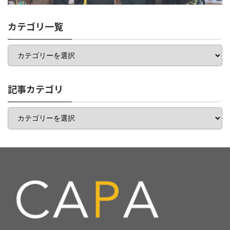
カテゴリ一覧
カ
テ
ゴ
リ
一
記事カテゴリ
覧
記
事
カ
テ
ゴ
リ