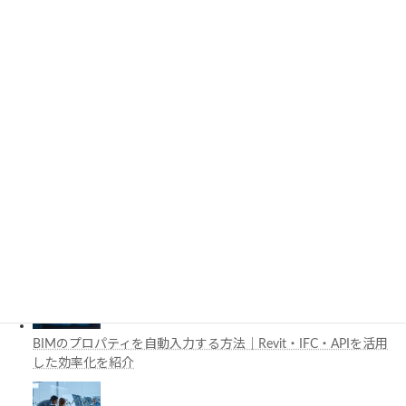
と活用例を解説
施工管理で注目の空間コンピューティングとは？BIM・Apple
Vision Proの活用例を解説
工場建設におけるフロントローディングとは？導入メリットと
BIM・デジタルツイン活用を解説
BIMのプロパティを自動入力する方法｜Revit・IFC・APIを活用
した効率化を紹介