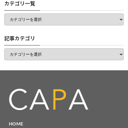
カテゴリ一覧
カ
テ
ゴ
リ
一
記事カテゴリ
覧
記
事
カ
テ
ゴ
リ
HOME