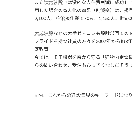
また
清水建設
では激的な人件費削減に成功してお
用した場合の省人化の効果（削減率）は、揚重・
2,100人、柱溶接作業で70％、1,150人、
大成建設
などの大手ゼネコンも設計部門での 
プライドを持つ社員の方々を2007年から約3年
底教育。
今では「ＩＴ機器を雷から守る「建物内雷電
らの問い合わせ、受注もひっきりなしだそう
BIM、これからの建設業界のキーワードにな