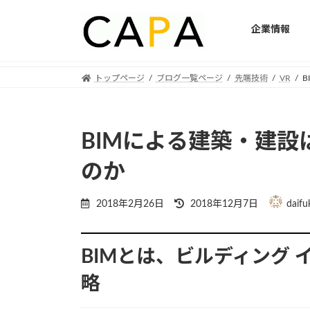
企業情報
Skip
Skip
トップページ
ブログ一覧ページ
先端技術
VR
B
to
to
the
the
content
Navigation
BIMによる建築・建設
のか
Last
2018年2月26日
2018年12月7日
daifu
updated
:
BIMとは、ビルディング 
略