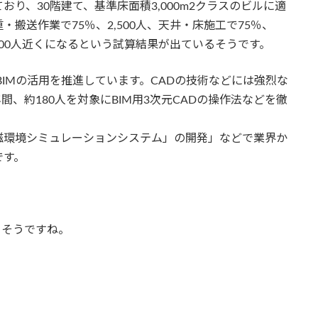
り、30階建て、基準床面積3,000m2クラスのビルに適
搬送作業で75％、2,500人、天井・床施工で75％、
計6,000人近くになるという試算結果が出ているそうです。
BIMの活用を推進しています。CADの技術などには強烈な
間、約180人を対象にBIM用3次元CADの操作法などを徹
磁環境シミュレーションシステム」の開発」などで業界か
です。
りそうですね。