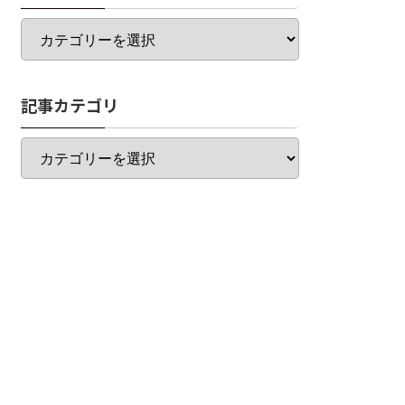
カ
テ
ゴ
リ
記事カテゴリ
一
覧
記
事
カ
テ
ゴ
リ