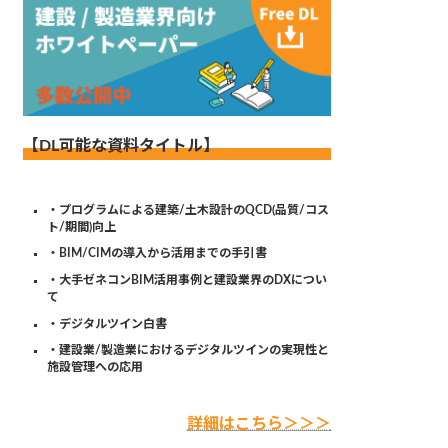
【DL可能な資料タイトル】
・プログラムによる建築/土木設計のQCD(品質/コス
ト/期間)向上
・BIM/CIMの導入から活用までの手引書
・大手ゼネコンBIM活用事例と建設業界のDXについ
て
・デジタルツイン白書
・建設業/製造業におけるデジタルツインの実現性と
施設管理への応用
詳細はこちら＞＞＞