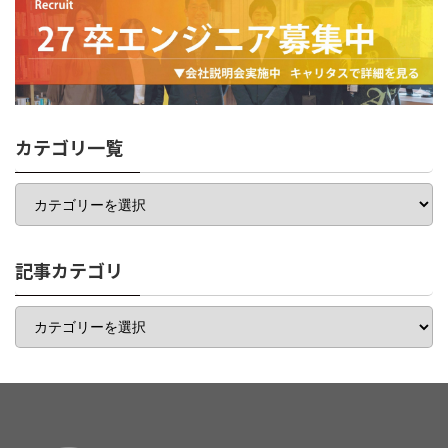
カテゴリ一覧
カ
テ
ゴ
リ
一
記事カテゴリ
覧
記
事
カ
テ
ゴ
リ