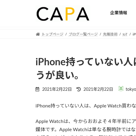
企業情報
Skip
Skip
トップページ
ブログ一覧ページ
先端技術
IoT
i
to
to
the
the
content
Navigation
iPhone持っていない人は
うが良い。
Last
2021年2月22日
2021年2月22日
toky
updated
:
iPhone持っていない人は、Apple Watch
Apple Watchは、今からおおよそ４年半
媒体です。Apple Watchは単なる腕時計