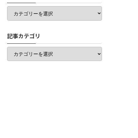
カ
テ
ゴ
リ
記事カテゴリ
一
覧
記
事
カ
テ
ゴ
リ