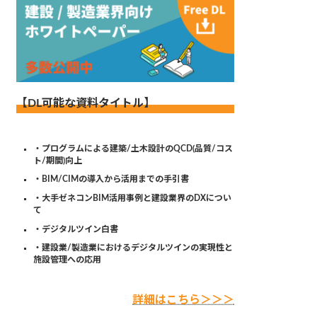
【DL可能な資料タイトル】
・プログラムによる建築/土木設計のQCD(品質/コス
ト/期間)向上
・BIM/CIMの導入から活用までの手引書
・大手ゼネコンBIM活用事例と建設業界のDXについ
て
・デジタルツイン白書
・建設業/製造業におけるデジタルツインの実現性と
施設管理への応用
詳細はこちら＞＞＞