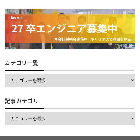
カテゴリ一覧
カ
テ
ゴ
リ
一
記事カテゴリ
覧
記
事
カ
テ
ゴ