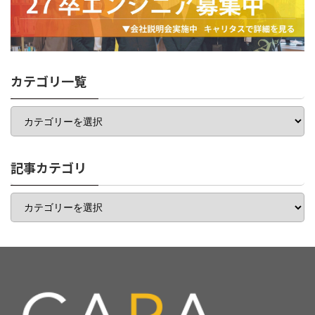
カテゴリ一覧
カ
テ
ゴ
リ
一
記事カテゴリ
覧
記
事
カ
テ
ゴ
リ