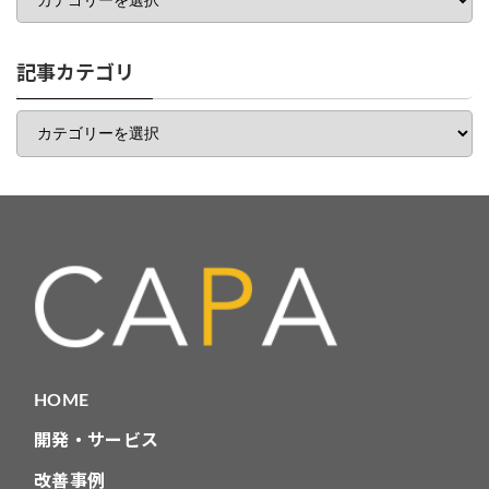
テ
ゴ
リ
一
記事カテゴリ
覧
記
事
カ
テ
ゴ
リ
HOME
開発・サービス
改善事例