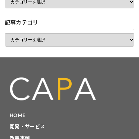
テ
ゴ
リ
一
記事カテゴリ
覧
記
事
カ
テ
ゴ
リ
HOME
開発・サービス
改善事例