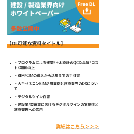
【DL可能な資料タイトル】
・プログラムによる建築/土木設計のQCD(品質/コス
ト/期間)向上
・BIM/CIMの導入から活用までの手引書
・大手ゼネコンBIM活用事例と建設業界のDXについ
て
・デジタルツイン白書
・建設業/製造業におけるデジタルツインの実現性と
施設管理への応用
詳細はこちら＞＞＞