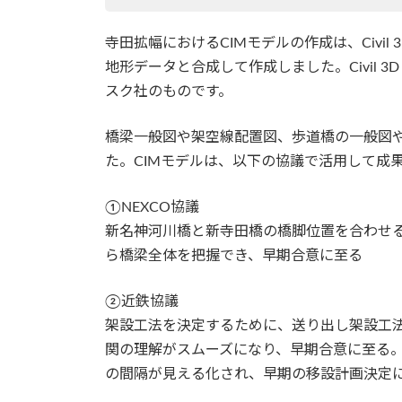
寺田拡幅におけるCIMモデルの作成は、Civil 
地形データと合成して作成しました。Civil 3D 
スク社のものです。
橋梁一般図や架空線配置図、歩道橋の一般図
た。CIMモデルは、以下の協議で活用して成
①NEXCO協議
新名神河川橋と新寺田橋の橋脚位置を合わせる
ら橋梁全体を把握でき、早期合意に至る
②近鉄協議
架設工法を決定するために、送り出し架設工法
関の理解がスムーズになり、早期合意に至る。
の間隔が見える化され、早期の移設計画決定