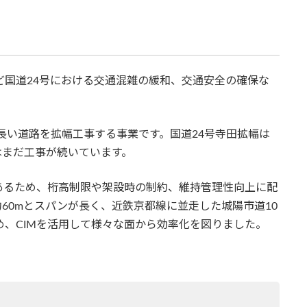
ど国道24号における交通混雑の緩和、交通安全の確保な
う長い道路を拡幅工事する事業です。国道24号寺田拡幅は
ではまだ工事が続いています。
あるため、桁高制限や架設時の制約、維持管理性向上に配
60mとスパンが長く、近鉄京都線に並走した城陽市道10
め、CIMを活用して様々な面から効率化を図りました。