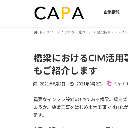
企業情報
Skip
Skip
トップページ
ブログ一覧ページ
建設技術・デジタル
to
to
the
the
content
Navigation
橋梁におけるCIM活用
もご紹介します
Last
2021年8月2日
2021年8月2日
ミヤト
updated
:
重要なインフラ設備の1つである橋梁。橋を
ょうか。橋梁工事をはじめ土木工事ではIT化が
ます。