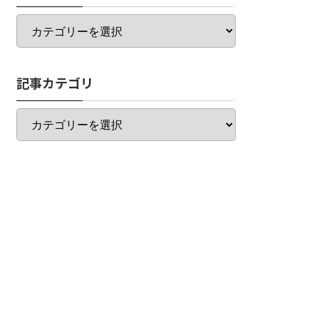
カ
テ
ゴ
リ
記事カテゴリ
一
覧
記
事
カ
テ
ゴ
リ