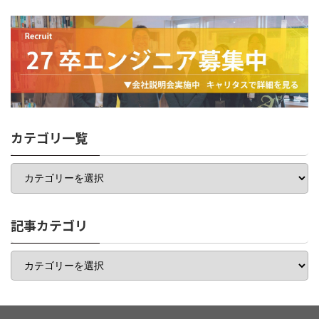
カテゴリ一覧
カ
テ
ゴ
リ
一
記事カテゴリ
覧
記
事
カ
テ
ゴ