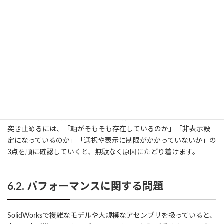
ザードで作成した穴に対して軸が表示されないときは、ウィザー
ドの設定内容やスケッチ状態も要確認です。
また、軸が「存在しているのに選択できない」場合は、選択フィ
ルターが無効になっている可能性も考えられます。選択フィルター
（F5キー）で「軸」がチェックされていないと、画面上に軸があ
っても選択できない状態になります。この点は見落としやすいため
注意が必要です。
他にも、軸が抑制されたフィーチャに依存しているケースでは、
フィーチャの抑制解除を行わないと軸が表示されません。原因を
突き止めるには、「軸がそもそも存在しているのか」「非表示設
定になっているのか」「選択や表示に制限がかかっていないか」の
3点を順に確認していくと、無駄なく原因にたどり着けます。
6.2. パフォーマンスに関する問題
SolidWorksで複雑なモデルや大規模なアセンブリを扱っていると、