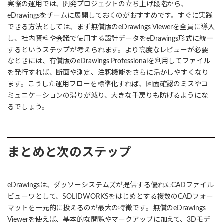
実際の運用では、開発プロジェクトの立ち上げ段階から、
eDrawingsをチームに展開しておくのがおすすめです。すぐに実践
できる方法としては、まず無償版のeDrawings Viewerを全員に導入
し、社内資料や会議で使用する設計データをeDrawings形式に統一
するというステップが考えられます。より高度なレビューが必要
なときには、有償版のeDrawings Professionalを利用してファイル
を発行すれば、断面や測定、注釈機能をさらに活かしやすくなり
ます。こうした運用フローを標準化すれば、図面確認のミスやコ
ミュニケーションの滞りが減り、大きな手戻りも防げるようにな
るでしょう。
まとめと次のステップ
eDrawingsは、ダッソーシステムズが提供する優れたCADファイル
ビューワとして、SOLIDWORKSをはじめとする複数のCADフォー
マットを一元的に扱えるのが最大の特徴です。無償のeDrawings
Viewerを使えば、基本的な閲覧やマークアップに加えて、3Dモデ