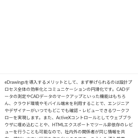
せません。リアルな製品スケール感を得たい場面だけでなく、単
純に2D図面ではイメージがつかみにくい複雑形状を評価したいと
きにも、VR上で自由に覗き込むことができるのは非常に便利で
す。製品の完成度を高めるうえで、こうした視覚化技術は大きなア
ドバンテージとなるでしょう。
eDrawingsを活用するメリット
eDrawingsを導入するメリットとして、まず挙げられるのは設計プ
ロセス全体の効率化とコミュニケーションの円滑化です。CADデ
ータの測定やCADデータのマークアップといった機能はもちろ
ん、クラウド環境やモバイル端末を利用することで、エンジニア
やデザイナーがいつでもどこでも確認・レビューできるワークフ
ローを実現します。また、ActiveXコントロールとしてウェブブラ
ウザに埋め込むことや、HTMLエクスポートでツール非依存のレビ
ューを行うことも可能なので、社内外の関係者が同じ情報を共