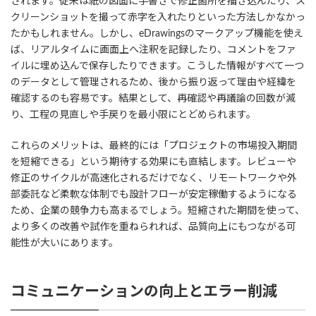
されます。従来は紙の図面に手書きで修正箇所を描き込んだり、ス
クリーンショットを撮って赤字を入れたりといった方法しかなかっ
たかもしれません。しかし、eDrawingsのマークアップ機能を使え
ば、リアルタイムに画面上へ注釈を記録したり、コメントをファ
イルに埋め込んで保存したりできます。こうした情報がすべて一つ
のデータとして管理されるため、後から振り返って理由や経緯を
確認するのも容易です。結果として、再確認や再議論の回数が減
り、工程の見直しや手戻りを最小限にとどめられます。
これらのメリットは、最終的には「プロジェクトの市場投入期間
を短縮できる」という期待する効果にも直結します。レビューや
修正のサイクルが高速化されるだけでなく、リモートワークや外
部委託など柔軟な体制でも設計フローが安定稼働するようになる
ため、企業の競争力も高まるでしょう。短縮された期間を使って、
より多くの改善や試作を重ねられれば、品質向上にもつながる可
能性が大いにあります。
コミュニケーションの向上とエラー削減