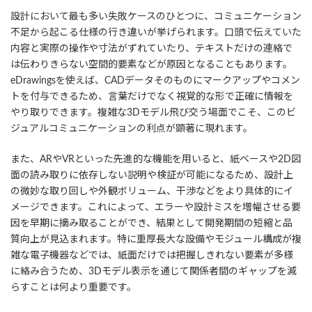
設計において最も多い失敗ケースのひとつに、コミュニケーション
不足から起こる仕様の行き違いが挙げられます。口頭で伝えていた
内容と実際の操作や寸法がずれていたり、テキストだけの連絡で
は伝わりきらない空間的要素などが原因となることもあります。
eDrawingsを使えば、CADデータそのものにマークアップやコメン
トを付与できるため、言葉だけでなく視覚的な形で正確に情報を
やり取りできます。複雑な3Dモデル飛び交う場面でこそ、このビ
ジュアルコミュニケーションの利点が顕著に現れます。
また、ARやVRといった先進的な機能を用いると、紙ベースや2D図
面の読み取りに依存しない説明や検証が可能になるため、設計上
の微妙な取り回しや外観ボリューム、干渉などをより具体的にイ
メージできます。これによって、エラーや設計ミスを増幅させる要
因を早期に摘み取ることができ、結果として開発期間の短縮と品
質向上が見込まれます。特に重厚長大な設備やモジュール構成が複
雑な電子機器などでは、紙面だけでは把握しきれない要素が多様
に絡み合うため、3Dモデル表示を通じて関係者間のギャップを減
らすことは何より重要です。