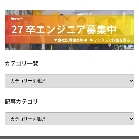
カテゴリ一覧
カ
テ
ゴ
リ
一
記事カテゴリ
覧
記
事
カ
テ
ゴ