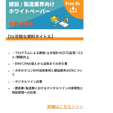
【DL可能な資料タイトル】
・プログラムによる建築/土木設計のQCD(品質/コス
ト/期間)向上
・BIM/CIMの導入から活用までの手引書
・大手ゼネコンBIM活用事例と建設業界のDXについ
て
・デジタルツイン白書
・建設業/製造業におけるデジタルツインの実現性と
施設管理への応用
詳細はこちら＞＞＞