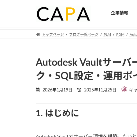
企業情報
Skip
Skip
トップページ
ブログ一覧ページ
PLM
PDM
Auto
to
to
the
the
content
Navigation
Autodesk Vaul
ク・SQL設定・運用
Last
2026年1月19日
2025年11月25日
キ
updated
:
1. はじめに
Autodesk Vaultでサーバー環境を構築