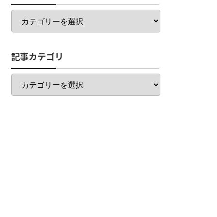
カ
テ
ゴ
リ
記事カテゴリ
一
覧
記
事
カ
テ
ゴ
リ