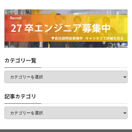
カテゴリ一覧
カ
テ
ゴ
リ
一
記事カテゴリ
覧
記
事
カ
テ
ゴ