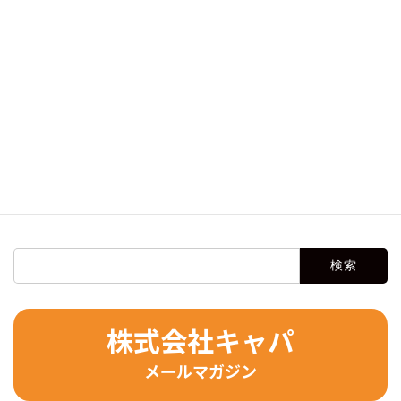
BIM導入に成功するためのステップ：コンサルティングで最大
の効果を引き出す
BIM 360(Autodesk Docs)でプロジェクトを作成する手順｜プロ
ジェクトメンバー追加の手順も解説
タイトルBim360 document managementとBIM 360 docsの違い
とは？
BIM 360にサインインする方法は？よくあるエラーと対処法も
解説します。
カテゴリー
BIM
、
業務効率化
検
索:
株式会社キャパ
メールマガジン