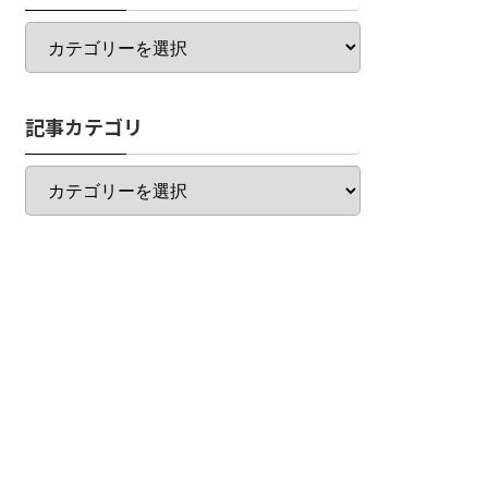
カ
テ
ゴ
リ
記事カテゴリ
一
覧
記
事
カ
テ
ゴ
リ