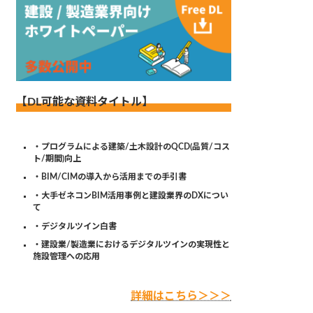
【DL可能な資料タイトル】
・プログラムによる建築/土木設計のQCD(品質/コス
ト/期間)向上
・BIM/CIMの導入から活用までの手引書
・大手ゼネコンBIM活用事例と建設業界のDXについ
て
・デジタルツイン白書
・建設業/製造業におけるデジタルツインの実現性と
施設管理への応用
詳細はこちら＞＞＞