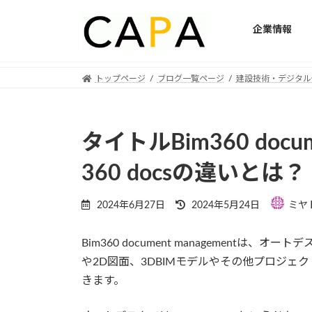
企業情報
Skip
Skip
トップページ
ブログ一覧ページ
建設技術・デジタル
to
to
the
the
content
Navigation
タイトルBim360 docum
360 docsの違いとは？
Last
2024年6月27日
2024年5月24日
ミヤ
updated
:
Bim360 document management
や2D図面、3DBIMモデルやその他プロジ
きます。