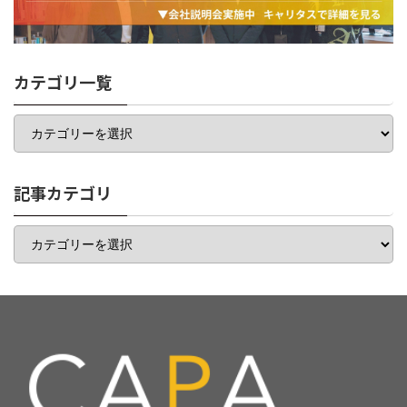
カテゴリ一覧
カ
テ
ゴ
リ
一
記事カテゴリ
覧
記
事
カ
テ
ゴ
リ