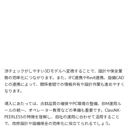
8. まとめ
ClassNK-PEERLESSは、レーザースキャナなどで取得した大量の点
群データをもとに、設計や工事に活用できる3Dモデルを効率よく
作成するためのシステムです。配管認識や鋼材認識などの機能を
備え、建築設備や工場設備、プラント、造船といった幅広い分野
で活用されています。
点群データをそのまま扱うのではなく、寸法計測や誤差確認、干
渉チェックがしやすい3Dモデルへ変換することで、設計や保全業
務の効率化につながります。また、IFC連携やRevit連携、設備CAD
との連携によって、関係者間での情報共有や設計作業も進めやすく
なります。
導入にあたっては、点群品質の確保やPC環境の整備、BIM運用ル
ールの統一、オペレーター教育などの準備も重要です。ClassNK-
PEERLESSの特徴を理解し、自社の運用に合わせて活用すること
で、改修設計や設備保全の効率化に役立てられるでしょう。