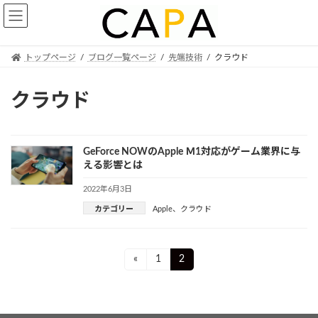
Skip
Skip
to
to
the
the
content
Navigation
トップページ
ブログ一覧ページ
先端技術
クラウド
クラウド
GeForce NOWのApple Ｍ1対応がゲーム業界に与
える影響とは
2022年6月3日
カテゴリー
Apple
、
クラウド
投
Page
Page
«
1
2
稿
ナ