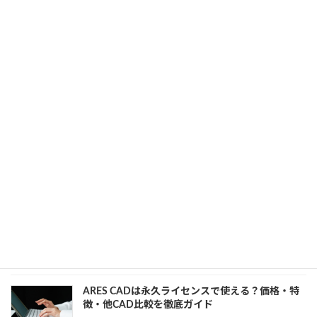
ARES CADに対応した本はある？初心者が読むべ
き本と最短で上達する方法
2026年1月29日
カテゴリー
ARES
、
CAD
、
初心者向け
Autodesk Vault2026最新バージョンアップまとめ
｜新機能と改善点をわかりやすく解説
2026年1月15日
カテゴリー
Autodesk Vault
、
初心者向け
【初心者向け】ARES 3Dの使い方ガイド｜3Dモデ
リングの基本から3D化手順まで
2026年1月14日
カテゴリー
ARES
、
初心者向け
、
操作方法
ARES CADは永久ライセンスで使える？価格・特
徴・他CAD比較を徹底ガイド