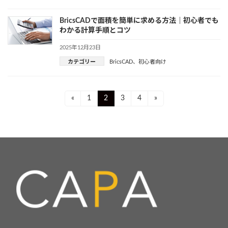
BricsCADで面積を簡単に求める方法｜初心者でも
わかる計算手順とコツ
2025年12月23日
カテゴリー
BricsCAD
、
初心者向け
投
Page
Page
Page
Page
«
1
2
3
4
»
稿
ナ
ビ
ゲ
ー
シ
ョ