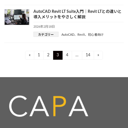
AutoCAD Revit LT Suite入門｜Revit LTとの違いと
導入メリットをやさしく解説
2026年2月18日
カテゴリー
AutoCAD
、
Revit
、
初心者向け
投
Page
Page
Page
Page
Page
«
1
2
3
4
…
14
»
稿
ナ
ビ
ゲ
ー
シ
ョ