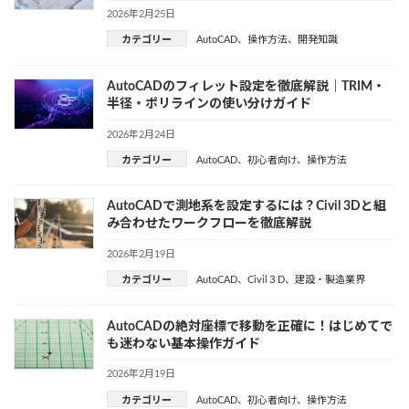
2026年2月25日
カテゴリー
AutoCAD
、
操作方法
、
開発知識
AutoCADのフィレット設定を徹底解説｜TRIM・
半径・ポリラインの使い分けガイド
2026年2月24日
カテゴリー
AutoCAD
、
初心者向け
、
操作方法
AutoCADで測地系を設定するには？Civil 3Dと組
み合わせたワークフローを徹底解説
2026年2月19日
カテゴリー
AutoCAD
、
Civil３D
、
建設・製造業界
AutoCADの絶対座標で移動を正確に！はじめてで
も迷わない基本操作ガイド
2026年2月19日
カテゴリー
AutoCAD
、
初心者向け
、
操作方法