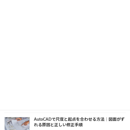
AutoCADの直角座標を正しく理解する｜WCSと
UCSの基本と使い分け
2026年3月4日
カテゴリー
AutoCAD
、
初心者向け
AutoCADで点群を面化できないのはなぜ？仕様と
正しい対処法を解説
2026年3月2日
カテゴリー
AutoCAD
、
点群
AutoCADのUCSと座標設定をやさしく解説｜初心
者がつまずきやすい原因と対処法
2026年2月27日
カテゴリー
AutoCAD
、
開発知識
AutoCADで尺度と起点を合わせる方法｜図面がず
れる原因と正しい修正手順