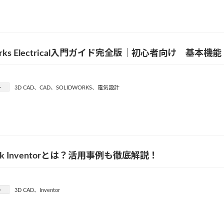
Works Electrical入門ガイド完全版｜初心者向け 基
ー
3D CAD
、
CAD
、
SOLIDWORKS
、
電気設計
esk Inventorとは？活用事例も徹底解説！
ー
3D CAD
、
Inventor