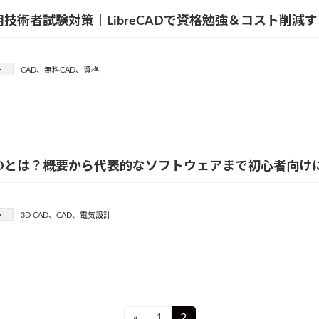
用技術者試験対策｜LibreCADで資格勉強＆コスト削減
ー
CAD
、
無料CAD
、
資格
ADとは？概要から代表的なソフトウェアまで初心者向け
ー
3D CAD
、
CAD
、
電気設計
Page
Page
«
1
2