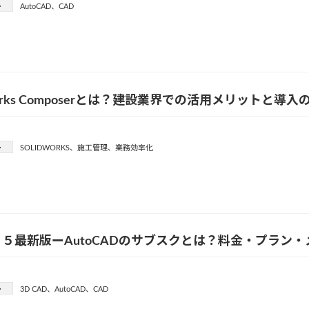
ー
AutoCAD
、
CAD
dWorks Composerとは？建設業界での活用メリットと導
ー
SOLIDWORKS
、
施工管理
、
業務効率化
５最新版ーAutoCADのサブスクとは？料金・プラン
ー
3D CAD
、
AutoCAD
、
CAD