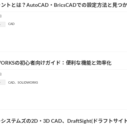
ォントとは？AutoCAD・BricsCADでの設定方法と見
日
CAD
ー
DWORKSの初心者向けガイド：便利な機能と効率化
日
ー
CAD
、
SOLIDWORKS
システムズの2D・3D CAD、DraftSight(ドラフトサイ